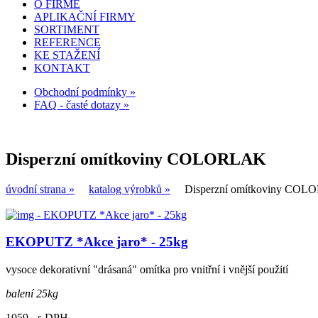
O FIRMĚ
APLIKAČNÍ FIRMY
SORTIMENT
REFERENCE
KE STAŽENÍ
KONTAKT
Obchodní podmínky »
FAQ - časté dotazy »
Disperzní omítkoviny COLORLAK
úvodní strana »
katalog výrobků »
Disperzní omítkoviny CO
EKOPUTZ *Akce jaro* - 25kg
vysoce dekorativní "drásaná" omítka pro vnitřní i vnější použití
balení 25kg
1059,- s DPH