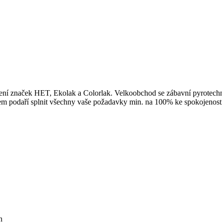
upení značek HET, Ekolak a Colorlak. Velkoobchod se zábavní pyrotech
upem podaří splnit všechny vaše požadavky min. na 100% ke spokojenost