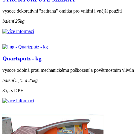
vysoce dekorativní "zatíraná" omítka pro vnitřní i vnější použití
balení 25kg
Quartzputz - kg
vysoce odolná proti mechanickému poškození a povětrnostním vlivů
balení 5,15 a 25kg
85,- s DPH