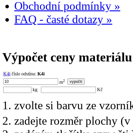
Obchodní podmínky »
FAQ - časté dotazy »
Výpočet ceny materiálu
K4i
číslo odstínu:
K4i
2
m
kg
Kč
zvolte si barvu ze vzorní
zadejte rozměr plochy (v