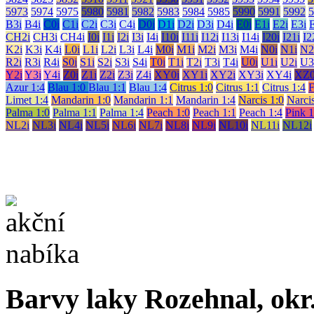
5973
5974
5975
5980
5981
5982
5983
5984
5985
5990
5991
5992
5
B3i
B4i
C0i
C1i
C2i
C3i
C4i
D0i
D1i
D2i
D3i
D4i
E0i
E1i
E2i
E3i
CH2i
CH3i
CH4i
I0i
I1i
I2i
I3i
I4i
I10i
I11i
I12i
I13i
I14i
I20i
I21i
I2
K2i
K3i
K4i
L0i
L1i
L2i
L3i
L4i
M0i
M1i
M2i
M3i
M4i
N0i
N1i
N2
R2i
R3i
R4i
S0i
S1i
S2i
S3i
S4i
T0i
T1i
T2i
T3i
T4i
U0i
U1i
U2i
U3
Y2i
Y3i
Y4i
Z0i
Z1i
Z2i
Z3i
Z4i
XY0i
XY1i
XY2i
XY3i
XY4i
XZ0
Azur 1:4
Blau 1:0
Blau 1:1
Blau 1:4
Citrus 1:0
Citrus 1:1
Citrus 1:4
F
Limet 1:4
Mandarin 1:0
Mandarin 1:1
Mandarin 1:4
Narcis 1:0
Narcis
Palma 1:0
Palma 1:1
Palma 1:4
Peach 1:0
Peach 1:1
Peach 1:4
Pink 1
NL2i
NL3i
NL4i
NL5i
NL6i
NL7i
NL8i
NL9i
NL10i
NL11i
NL12i
Barvy laky Rozehnal, okr