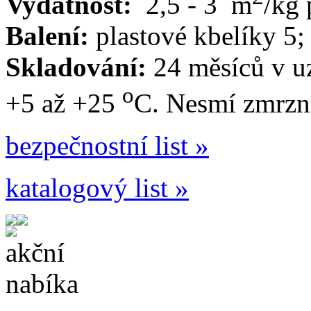
Vydatnost:
2,5 - 3 m
/kg 
Balení:
plastové kbelíky 5;
Skladování:
24 měsíců v u
o
+5 až +25
C. Nesmí zmrzn
bezpečnostní list »
katalogový list »