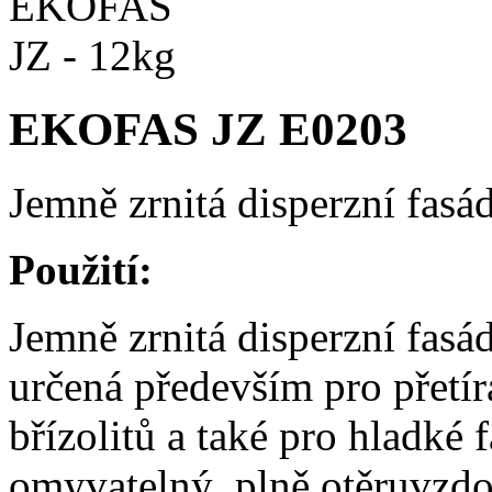
EKOFAS JZ E0203
Jemně zrnitá disperzní fasá
Použití:
Jemně zrnitá disperzní fasá
určená především pro přetír
břízolitů a také pro hladké
omyvatelný, plně otěruvzdor