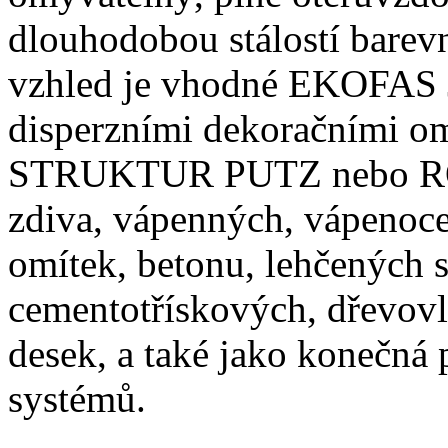
dlouhodobou stálostí barevn
vzhled je vhodné EKOFAS J
disperzními dekoračními
STRUKTUR PUTZ nebo ROL
zdiva, vápenných, vápenoc
omítek, betonu, lehčených 
cementotřískových, dřevovl
desek, a také jako konečná
systémů.