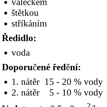
válečkem
štětkou
stříkáním
Ředidlo:
voda
Doporu
č
ené
řed
ě
ní:
1. nátěr 15 - 20 % vody
2. nátěr 5 - 10 % vody
2