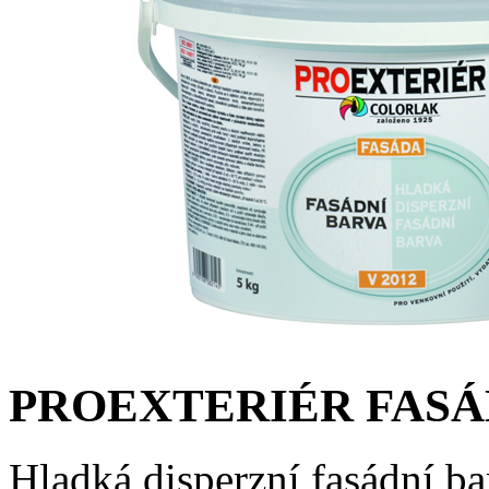
PROEXTERIÉR FASÁ
Hladká disperzní fasádní ba