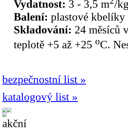
2
Vydatnost:
3 - 3,5 m
/k
Balení:
plastové kbelíky 
Skladování:
24 měsíců 
o
teplotě +5 až +25
C. Ne
bezpečnostní list »
katalogový list »