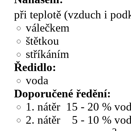
při teplotě (vzduch i po
válečkem
štětkou
stříkáním
Ředidlo:
voda
Doporučené
ředění:
1. nátěr 15 - 20 % vo
2. nátěr 5 - 10 % vo