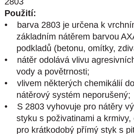
Použití:
•
barva 2803 je určena k vrchní
základním nátěrem barvou AXAL 
podkladů (betonu, omítky, zdiv
•
nátěr odolává vlivu agresivních
vody a povětrnosti;
•
vlivem některých chemikálií doj
nátěrový systém neporušený;
•
S 2803 vyhovuje pro nátěry výr
styku s poživatinami a krmivy, 
pro krátkodobý přímý styk s pitn