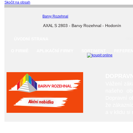
Skočit na obsah
Barvy Rozehnal
AXAL S 2803 - Barvy Rozehnal - Hodonín
ÚVODNÍ STRANA
Obc
O FIRMĚ
APLIKAČNÍ FIRMY
SORTIMENT
REFERE
DOPRAVN
Vážení záka
našeho obc
Dopravní o
že zákazníc
a v klidu si