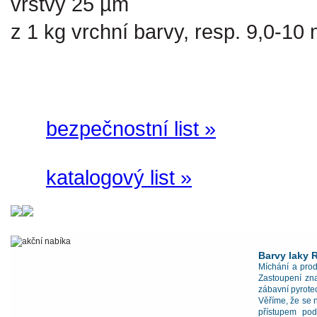
vrstvy 25 µm
z 1 kg vrchní barvy, resp. 9,0-10 m
bezpečnostní list »
katalogový list »
Barvy laky 
Míchání a prod
Zastoupení zn
zábavní pyrote
Věříme, že se 
přístupem pod