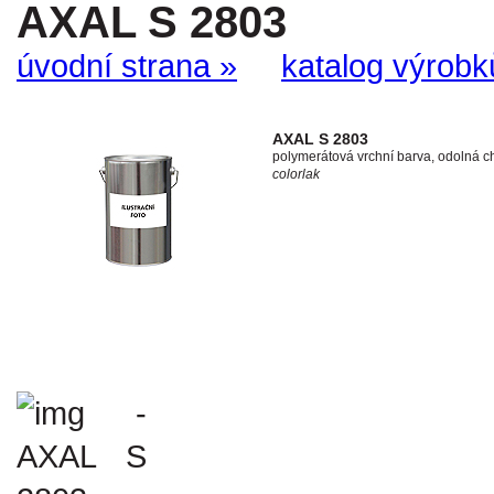
AXAL S 2803
úvodní strana »
katalog výrobk
AXAL S 2803
polymerátová vrchní barva, odolná c
colorlak