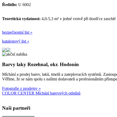
Ředidlo:
U 6002
Teoretická vydatnost:
4,0-5,3 m² v jedné vrstvě při tloušťce zaschlé 
bezpečnostní list »
katalogový list »
Barvy laky Rozehnal, okr. Hodonín
Míchání a prodej barev, laků, tmelů a zateplovacích systémů. Zasto
Věříme, že se nám spolu s našimi dodavateli a profesionálním příst
Fotografie z prodejny »
COLOR CENTER Míchání barevných odstínů
Naši partneři