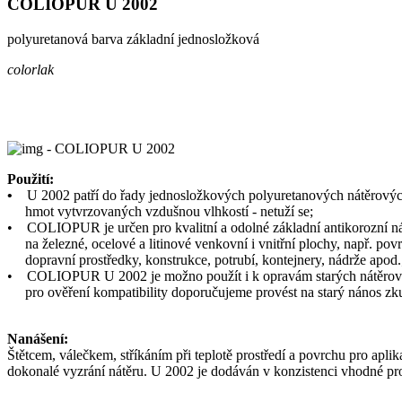
COLIOPUR U 2002
polyuretanová barva základní jednosložková
colorlak
Použití:
•
U 2002 patří do řady jednosložkových polyuretanových nátěrový
hmot vytvrzovaných vzdušnou vlhkostí - netuží se;
•
COLIOPUR je určen pro kvalitní a odolné základní antikorozní ná
na železné, ocelové a litinové venkovní i vnitřní plochy, např. pov
dopravní prostředky, konstrukce, potrubí, kontejnery, nádrže apod.
•
COLIOPUR U 2002 je možno použít i k opravám starých nátěrov
pro ověření kompatibility doporučujeme provést na starý nános zku
Nanášení:
Štětcem, válečkem, stříkáním při teplotě prostředí a povrchu pro apl
dokonalé vyzrání nátěru. U 2002 je dodáván v konzistenci vhodné pro 