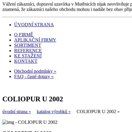
Vážení zákazníci, dopravní uzavírka v Mutěnicích nijak neovlivňuje 
znamená, že zákazníci našeho obchodu mohou i nadále bez obav přijet 
ÚVODNÍ STRANA
O FIRMĚ
APLIKAČNÍ FIRMY
SORTIMENT
REFERENCE
KE STAŽENÍ
KONTAKT
Obchodní podmínky »
FAQ - časté dotazy »
COLIOPUR U 2002
úvodní strana »
katalog výrobků »
COLIOPUR U 2002 »