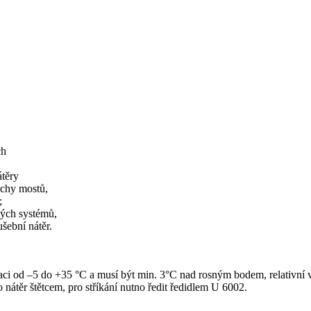
ch
těry
rchy mostů,
;
ých systémů,
šební nátěr.
ikaci od –5 do +35 °C a musí být min. 3°C nad rosným bodem, relativní
nátěr štětcem, pro stříkání nutno ředit ředidlem U 6002.