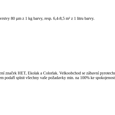
vrstvy 80 µm z 1 kg barvy, resp. 6,4-8,5 m² z 1 litru barvy.
upení značek HET, Ekolak a Colorlak. Velkoobchod se zábavní pyrotech
upem podaří splnit všechny vaše požadavky min. na 100% ke spokojenost