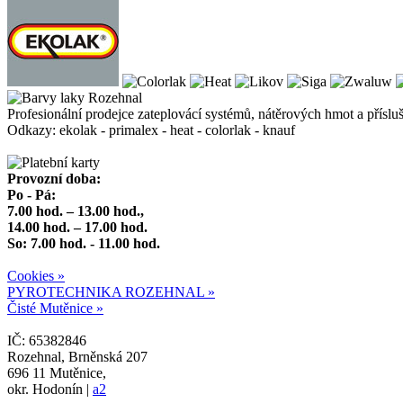
Profesionální prodejce zateplovácí systémů, nátěrových hmot a přísluš
Odkazy: ekolak - primalex - heat - colorlak - knauf
Provozní doba:
Po - Pá:
7.00 hod. – 13.00 hod.,
14.00 hod. – 17.00 hod.
So: 7.00 hod. - 11.00 hod.
Cookies »
PYROTECHNIKA ROZEHNAL »
Čisté Mutěnice »
IČ: 65382846
Rozehnal, Brněnská 207
696 11 Mutěnice,
okr. Hodonín |
a2