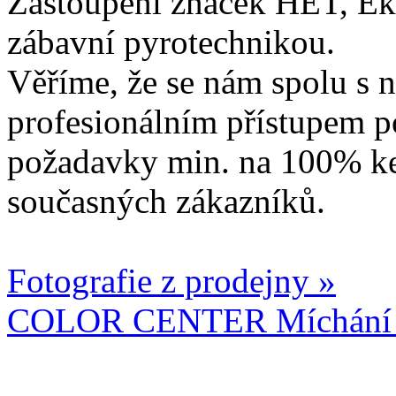
Zastoupení značek HET, Ek
zábavní pyrotechnikou.
Věříme, že se nám spolu s n
profesionálním přístupem p
požadavky min. na 100% ke
současných zákazníků.
Fotografie z prodejny »
COLOR CENTER Míchání b