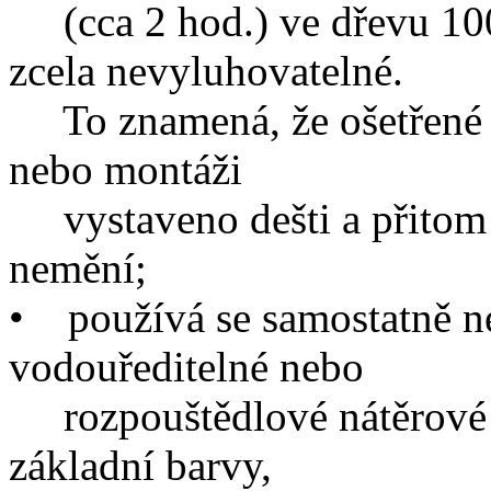
(cca 2 hod.) ve dřevu 100
zcela nevyluhovatelné.
To znamená, že ošetřené d
nebo montáži
vystaveno dešti a přitom 
nemění;
•
používá se samostatně ne
vodouředitelné nebo
rozpouštědlové nátěrové sy
základní barvy,