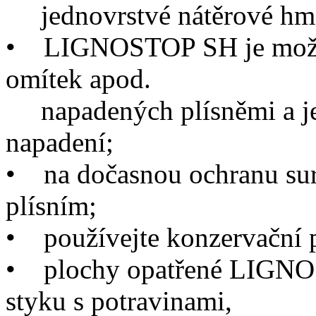
jednovrstvé nátěrové hm
•
LIGNOSTOP SH je možno 
omítek apod.
napadených plísněmi a je
napadení;
•
na dočasnou ochranu sur
plísním;
•
používejte konzervační p
•
plochy opatřené LIGNOS
styku s potravinami,