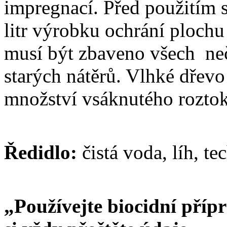
impregnací. Před použitím 
litr výrobku ochrání plochu
musí být zbaveno všech neč
starých nátěrů. Vlhké dřev
množství vsáknutého roztok
Ředidlo:
čistá voda, líh, te
„Používejte biocidní příp