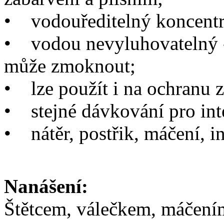
•
vodouředitelný koncentrát 
•
vodou nevyluhovatelný -
může zmoknout;
•
lze použít i na ochranu 
•
stejné dávkování pro inter
•
nátěr, postřik, máčení, in
Nanášení:
Štětcem, válečkem, máčením