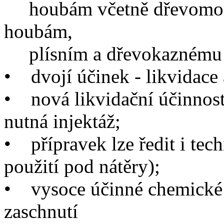
houbám včetně dřevomork
houbám,
plísním a dřevokaznému
•
dvojí účinek - likvidace
•
nová likvidační účinnost s
nutná injektáž;
•
přípravek lze ředit i tec
použití pod nátěry);
•
vysoce účinné chemické 
zaschnutí