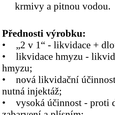
krmivy a pitnou vodou.
Přednosti výrobku:
•
„2 v 1“ - likvidace + dl
•
likvidace hmyzu - likvid
hmyzu;
•
nová likvidační účinnost -
nutná injektáž;
•
vysoká účinnost - proti
zabarvení a plísním;