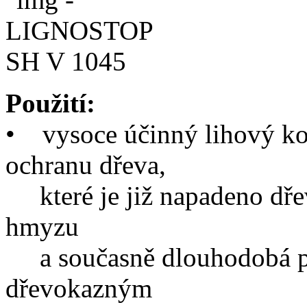
Použití:
•
vysoce účinný lihový kon
ochranu dřeva,
které je již napadeno dř
hmyzu
a současně dlouhodobá prev
dřevokazným