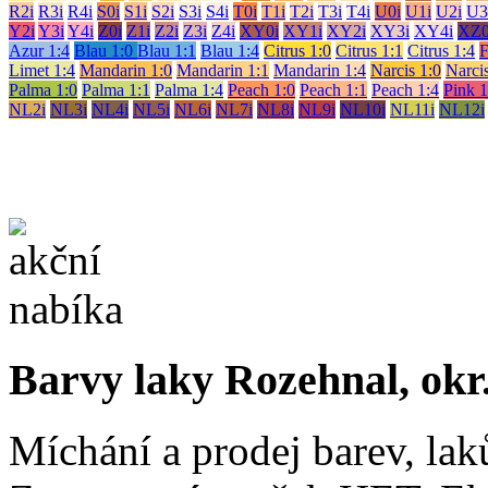
R2i
R3i
R4i
S0i
S1i
S2i
S3i
S4i
T0i
T1i
T2i
T3i
T4i
U0i
U1i
U2i
U3
Y2i
Y3i
Y4i
Z0i
Z1i
Z2i
Z3i
Z4i
XY0i
XY1i
XY2i
XY3i
XY4i
XZ0
Azur 1:4
Blau 1:0
Blau 1:1
Blau 1:4
Citrus 1:0
Citrus 1:1
Citrus 1:4
F
Limet 1:4
Mandarin 1:0
Mandarin 1:1
Mandarin 1:4
Narcis 1:0
Narcis
Palma 1:0
Palma 1:1
Palma 1:4
Peach 1:0
Peach 1:1
Peach 1:4
Pink 1
NL2i
NL3i
NL4i
NL5i
NL6i
NL7i
NL8i
NL9i
NL10i
NL11i
NL12i
Barvy laky Rozehnal, okr
Míchání a prodej barev, lak