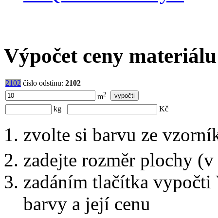
Výpočet ceny materiálu
2102
číslo odstínu:
2102
2
m
kg
Kč
zvolte si barvu ze vzorní
zadejte rozměr plochy (v
zadáním tlačítka vypočti
barvy a její cenu