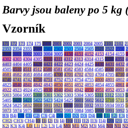
Barvy jsou baleny po 5 kg (
Vzorník
171
172
173
174
175
2000
2001
2002
2003
2004
2005
2101
2102
2
2353
2354
2355
2500
2501
2502
2503
2504
2505
2521
2522
2550
2
3000
3001
3002
3003
3004
3005
4150
4151
4152
4153
4154
4155
4
4302
4303
4304
4305
4310
4311
4312
4313
4314
4315
4350
4351
4
4403
4404
4405
4420
4421
4422
4423
4424
4425
4430
4431
4432
4
4505
4510
4511
4512
4580
4581
4582
4583
4584
4585
4600
4601
4
4681
4682
4683
4684
4685
4700
4701
4702
4703
4704
4705
4710
4
4740
4741
4742
4750
4751
4752
4753
4754
4755
4800
4801
4802
4
4825
4840
4841
4842
4843
4850
4851
4852
4853
4854
4855
4861
4
4922
4923
4924
4925
4930
4940
4941
4942
4950
4951
4952
4953
4
5003
5004
5005
5300
5301
5302
5303
5304
5305
5311
5312
5313
5
5405
5420
5421
5422
5423
5424
5425
5601
5602
5612
5710
5711
5
5824
5825
5832
5910
5911
5921
5930
5931
5932
5933
5934
5935
5
5973
5974
5975
5980
5981
5982
5983
5984
5985
5990
5991
5992
5
B3i
B4i
C0i
C1i
C2i
C3i
C4i
D0i
D1i
D2i
D3i
D4i
E0i
E1i
E2i
E3i
CH2i
CH3i
CH4i
I0i
I1i
I2i
I3i
I4i
I10i
I11i
I12i
I13i
I14i
I20i
I21i
I2
K2i
K3i
K4i
L0i
L1i
L2i
L3i
L4i
M0i
M1i
M2i
M3i
M4i
N0i
N1i
N2