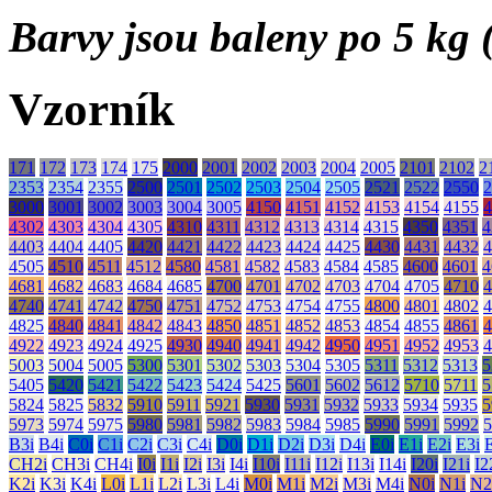
Barvy jsou baleny po 5 kg (
Vzorník
171
172
173
174
175
2000
2001
2002
2003
2004
2005
2101
2102
2
2353
2354
2355
2500
2501
2502
2503
2504
2505
2521
2522
2550
2
3000
3001
3002
3003
3004
3005
4150
4151
4152
4153
4154
4155
4
4302
4303
4304
4305
4310
4311
4312
4313
4314
4315
4350
4351
4
4403
4404
4405
4420
4421
4422
4423
4424
4425
4430
4431
4432
4
4505
4510
4511
4512
4580
4581
4582
4583
4584
4585
4600
4601
4
4681
4682
4683
4684
4685
4700
4701
4702
4703
4704
4705
4710
4
4740
4741
4742
4750
4751
4752
4753
4754
4755
4800
4801
4802
4
4825
4840
4841
4842
4843
4850
4851
4852
4853
4854
4855
4861
4
4922
4923
4924
4925
4930
4940
4941
4942
4950
4951
4952
4953
4
5003
5004
5005
5300
5301
5302
5303
5304
5305
5311
5312
5313
5
5405
5420
5421
5422
5423
5424
5425
5601
5602
5612
5710
5711
5
5824
5825
5832
5910
5911
5921
5930
5931
5932
5933
5934
5935
5
5973
5974
5975
5980
5981
5982
5983
5984
5985
5990
5991
5992
5
B3i
B4i
C0i
C1i
C2i
C3i
C4i
D0i
D1i
D2i
D3i
D4i
E0i
E1i
E2i
E3i
CH2i
CH3i
CH4i
I0i
I1i
I2i
I3i
I4i
I10i
I11i
I12i
I13i
I14i
I20i
I21i
I2
K2i
K3i
K4i
L0i
L1i
L2i
L3i
L4i
M0i
M1i
M2i
M3i
M4i
N0i
N1i
N2