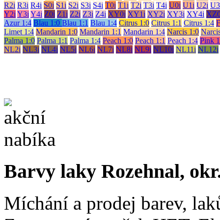
R2i
R3i
R4i
S0i
S1i
S2i
S3i
S4i
T0i
T1i
T2i
T3i
T4i
U0i
U1i
U2i
U3
Y2i
Y3i
Y4i
Z0i
Z1i
Z2i
Z3i
Z4i
XY0i
XY1i
XY2i
XY3i
XY4i
XZ0
Azur 1:4
Blau 1:0
Blau 1:1
Blau 1:4
Citrus 1:0
Citrus 1:1
Citrus 1:4
F
Limet 1:4
Mandarin 1:0
Mandarin 1:1
Mandarin 1:4
Narcis 1:0
Narcis
Palma 1:0
Palma 1:1
Palma 1:4
Peach 1:0
Peach 1:1
Peach 1:4
Pink 1
NL2i
NL3i
NL4i
NL5i
NL6i
NL7i
NL8i
NL9i
NL10i
NL11i
NL12i
Barvy laky Rozehnal, okr
Míchání a prodej barev, lak