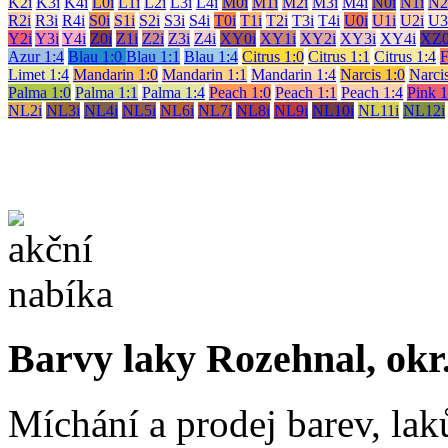
K2i
K3i
K4i
L0i
L1i
L2i
L3i
L4i
M0i
M1i
M2i
M3i
M4i
N0i
N1i
N2
R2i
R3i
R4i
S0i
S1i
S2i
S3i
S4i
T0i
T1i
T2i
T3i
T4i
U0i
U1i
U2i
U3
Y2i
Y3i
Y4i
Z0i
Z1i
Z2i
Z3i
Z4i
XY0i
XY1i
XY2i
XY3i
XY4i
XZ0
Azur 1:4
Blau 1:0
Blau 1:1
Blau 1:4
Citrus 1:0
Citrus 1:1
Citrus 1:4
F
Limet 1:4
Mandarin 1:0
Mandarin 1:1
Mandarin 1:4
Narcis 1:0
Narcis
Palma 1:0
Palma 1:1
Palma 1:4
Peach 1:0
Peach 1:1
Peach 1:4
Pink 1
NL2i
NL3i
NL4i
NL5i
NL6i
NL7i
NL8i
NL9i
NL10i
NL11i
NL12i
Barvy laky Rozehnal, okr
Míchání a prodej barev, lak