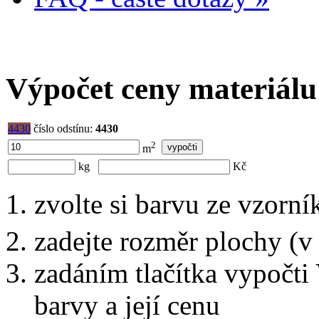
Výpočet ceny materiálu
4430
číslo odstínu:
4430
2
m
kg
Kč
zvolte si barvu ze vzorní
zadejte rozměr plochy (v
zadáním tlačítka vypočti
barvy a její cenu