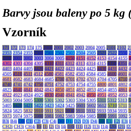
Barvy jsou baleny po 5 kg (
Vzorník
171
172
173
174
175
2000
2001
2002
2003
2004
2005
2101
2102
2
2353
2354
2355
2500
2501
2502
2503
2504
2505
2521
2522
2550
2
3000
3001
3002
3003
3004
3005
4150
4151
4152
4153
4154
4155
4
4302
4303
4304
4305
4310
4311
4312
4313
4314
4315
4350
4351
4
4403
4404
4405
4420
4421
4422
4423
4424
4425
4430
4431
4432
4
4505
4510
4511
4512
4580
4581
4582
4583
4584
4585
4600
4601
4
4681
4682
4683
4684
4685
4700
4701
4702
4703
4704
4705
4710
4
4740
4741
4742
4750
4751
4752
4753
4754
4755
4800
4801
4802
4
4825
4840
4841
4842
4843
4850
4851
4852
4853
4854
4855
4861
4
4922
4923
4924
4925
4930
4940
4941
4942
4950
4951
4952
4953
4
5003
5004
5005
5300
5301
5302
5303
5304
5305
5311
5312
5313
5
5405
5420
5421
5422
5423
5424
5425
5601
5602
5612
5710
5711
5
5824
5825
5832
5910
5911
5921
5930
5931
5932
5933
5934
5935
5
5973
5974
5975
5980
5981
5982
5983
5984
5985
5990
5991
5992
5
B3i
B4i
C0i
C1i
C2i
C3i
C4i
D0i
D1i
D2i
D3i
D4i
E0i
E1i
E2i
E3i
CH2i
CH3i
CH4i
I0i
I1i
I2i
I3i
I4i
I10i
I11i
I12i
I13i
I14i
I20i
I21i
I2