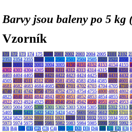
Barvy jsou baleny po 5 kg (
Vzorník
171
172
173
174
175
2000
2001
2002
2003
2004
2005
2101
2102
2
2353
2354
2355
2500
2501
2502
2503
2504
2505
2521
2522
2550
2
3000
3001
3002
3003
3004
3005
4150
4151
4152
4153
4154
4155
4
4302
4303
4304
4305
4310
4311
4312
4313
4314
4315
4350
4351
4
4403
4404
4405
4420
4421
4422
4423
4424
4425
4430
4431
4432
4
4505
4510
4511
4512
4580
4581
4582
4583
4584
4585
4600
4601
4
4681
4682
4683
4684
4685
4700
4701
4702
4703
4704
4705
4710
4
4740
4741
4742
4750
4751
4752
4753
4754
4755
4800
4801
4802
4
4825
4840
4841
4842
4843
4850
4851
4852
4853
4854
4855
4861
4
4922
4923
4924
4925
4930
4940
4941
4942
4950
4951
4952
4953
4
5003
5004
5005
5300
5301
5302
5303
5304
5305
5311
5312
5313
5
5405
5420
5421
5422
5423
5424
5425
5601
5602
5612
5710
5711
5
5824
5825
5832
5910
5911
5921
5930
5931
5932
5933
5934
5935
5
5973
5974
5975
5980
5981
5982
5983
5984
5985
5990
5991
5992
5
B3i
B4i
C0i
C1i
C2i
C3i
C4i
D0i
D1i
D2i
D3i
D4i
E0i
E1i
E2i
E3i