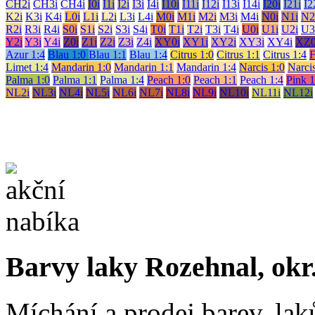
CH2i
CH3i
CH4i
I0i
I1i
I2i
I3i
I4i
I10i
I11i
I12i
I13i
I14i
I20i
I21i
I2
K2i
K3i
K4i
L0i
L1i
L2i
L3i
L4i
M0i
M1i
M2i
M3i
M4i
N0i
N1i
N2
R2i
R3i
R4i
S0i
S1i
S2i
S3i
S4i
T0i
T1i
T2i
T3i
T4i
U0i
U1i
U2i
U3
Y2i
Y3i
Y4i
Z0i
Z1i
Z2i
Z3i
Z4i
XY0i
XY1i
XY2i
XY3i
XY4i
XZ0
Azur 1:4
Blau 1:0
Blau 1:1
Blau 1:4
Citrus 1:0
Citrus 1:1
Citrus 1:4
F
Limet 1:4
Mandarin 1:0
Mandarin 1:1
Mandarin 1:4
Narcis 1:0
Narcis
Palma 1:0
Palma 1:1
Palma 1:4
Peach 1:0
Peach 1:1
Peach 1:4
Pink 1
NL2i
NL3i
NL4i
NL5i
NL6i
NL7i
NL8i
NL9i
NL10i
NL11i
NL12i
Barvy laky Rozehnal, okr
Míchání a prodej barev, lak