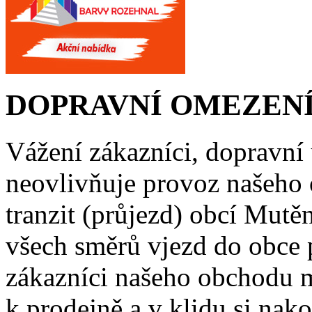
DOPRAVNÍ OMEZENÍ
Vážení zákazníci, dopravní
neovlivňuje provoz našeho
tranzit (průjezd) obcí Mutě
všech směrů vjezd do obce 
zákazníci našeho obchodu m
k prodejně a v klidu si nako