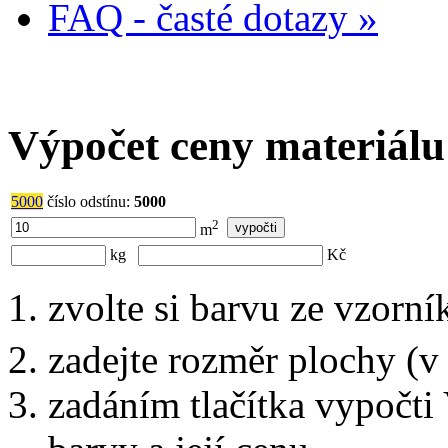
FAQ - časté dotazy »
Výpočet ceny materiálu
5000
číslo odstínu:
5000
2
m
kg
Kč
zvolte si barvu ze vzorní
zadejte rozměr plochy (v
zadáním tlačítka vypočti