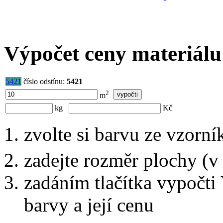
Výpočet ceny materiálu
5421
číslo odstínu:
5421
2
m
kg
Kč
zvolte si barvu ze vzorní
zadejte rozměr plochy (v
zadáním tlačítka vypočti
barvy a její cenu