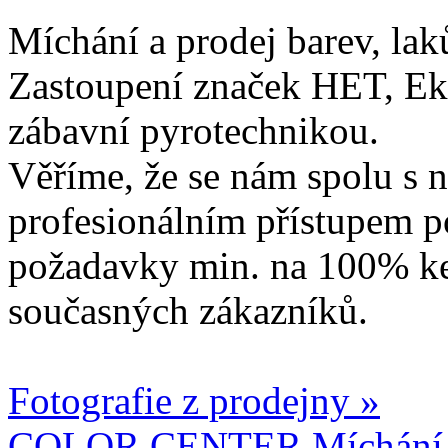
Míchání a prodej barev, lak
Zastoupení značek HET, Ek
zábavní pyrotechnikou.
Věříme, že se nám spolu s n
profesionálním přístupem p
požadavky min. na 100% ke
současných zákazníků.
Fotografie z prodejny »
COLOR CENTER Míchání b