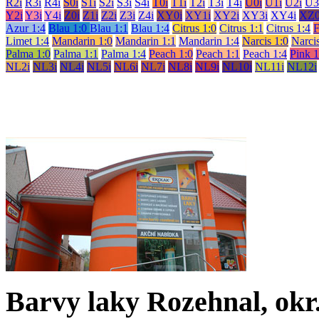
R2i
R3i
R4i
S0i
S1i
S2i
S3i
S4i
T0i
T1i
T2i
T3i
T4i
U0i
U1i
U2i
U3
Y2i
Y3i
Y4i
Z0i
Z1i
Z2i
Z3i
Z4i
XY0i
XY1i
XY2i
XY3i
XY4i
XZ0
Azur 1:4
Blau 1:0
Blau 1:1
Blau 1:4
Citrus 1:0
Citrus 1:1
Citrus 1:4
F
Limet 1:4
Mandarin 1:0
Mandarin 1:1
Mandarin 1:4
Narcis 1:0
Narcis
Palma 1:0
Palma 1:1
Palma 1:4
Peach 1:0
Peach 1:1
Peach 1:4
Pink 1
NL2i
NL3i
NL4i
NL5i
NL6i
NL7i
NL8i
NL9i
NL10i
NL11i
NL12i
Barvy laky Rozehnal, okr