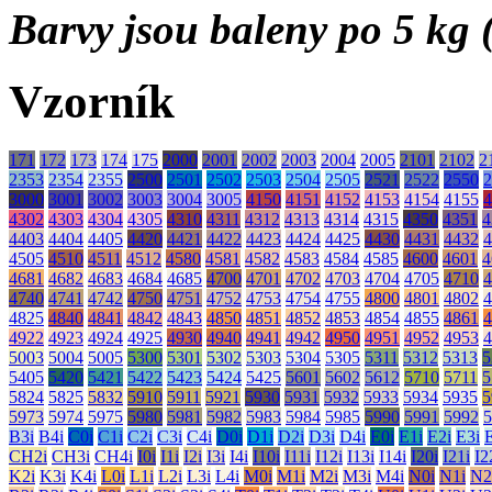
Barvy jsou baleny po 5 kg (
Vzorník
171
172
173
174
175
2000
2001
2002
2003
2004
2005
2101
2102
2
2353
2354
2355
2500
2501
2502
2503
2504
2505
2521
2522
2550
2
3000
3001
3002
3003
3004
3005
4150
4151
4152
4153
4154
4155
4
4302
4303
4304
4305
4310
4311
4312
4313
4314
4315
4350
4351
4
4403
4404
4405
4420
4421
4422
4423
4424
4425
4430
4431
4432
4
4505
4510
4511
4512
4580
4581
4582
4583
4584
4585
4600
4601
4
4681
4682
4683
4684
4685
4700
4701
4702
4703
4704
4705
4710
4
4740
4741
4742
4750
4751
4752
4753
4754
4755
4800
4801
4802
4
4825
4840
4841
4842
4843
4850
4851
4852
4853
4854
4855
4861
4
4922
4923
4924
4925
4930
4940
4941
4942
4950
4951
4952
4953
4
5003
5004
5005
5300
5301
5302
5303
5304
5305
5311
5312
5313
5
5405
5420
5421
5422
5423
5424
5425
5601
5602
5612
5710
5711
5
5824
5825
5832
5910
5911
5921
5930
5931
5932
5933
5934
5935
5
5973
5974
5975
5980
5981
5982
5983
5984
5985
5990
5991
5992
5
B3i
B4i
C0i
C1i
C2i
C3i
C4i
D0i
D1i
D2i
D3i
D4i
E0i
E1i
E2i
E3i
CH2i
CH3i
CH4i
I0i
I1i
I2i
I3i
I4i
I10i
I11i
I12i
I13i
I14i
I20i
I21i
I2
K2i
K3i
K4i
L0i
L1i
L2i
L3i
L4i
M0i
M1i
M2i
M3i
M4i
N0i
N1i
N2