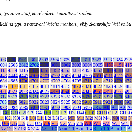
, typ zdiva atd.), které můžete konzultovat s námi.
ží na typu a nastavení Vašeho monitoru, vždy zkontrolujte Vaši volbu se
103
2300
2301
2302
2303
2304
2305
2320
2321
2322
2323
2324
232
604
2605
2612
2702
3000
3001
3002
3003
3004
3005
4150
4151
415
313
4314
4315
4350
4351
4352
4353
4354
4355
4362
4380
4381
438
443
4444
4445
4500
4501
4502
4503
4504
4505
4510
4511
4512
458
684
4685
4700
4701
4702
4703
4704
4705
4710
4711
4712
4720
472
805
4810
4811
4812
4813
4814
4815
4820
4821
4822
4823
4824
482
921
4922
4923
4924
4925
4930
4940
4941
4942
4950
4951
4952
495
312
5313
5320
5321
5322
5323
5324
5325
5330
5331
5332
5400
540
785
5820
5821
5822
5823
5824
5825
5832
5910
5911
5921
5930
593
983
5984
5985
5990
5991
5992
5993
5994
5995
2352
A0i
A1i
A2i
A3
i
G0i
G1i
G2i
G3i
G4i
H0i
H1i
H2i
H3i
H4i
CH0i
CH1i
CH2i
CH3i
1i
K2i
K3i
K4i
L0i
L1i
L2i
L3i
L4i
M0i
M1i
M2i
M3i
M4i
N0i
N1i
N
i
U0i
U1i
U2i
U3i
U4i
V0i
V1i
V2i
V3i
V4i
W0i
W1i
W2i
W3i
W4i
XZ12i
XZ13i
XZ14i
Azur 1:0
Azur 1:1
Azur 1:4
Blau 1:0
Blau 1:1
Bl