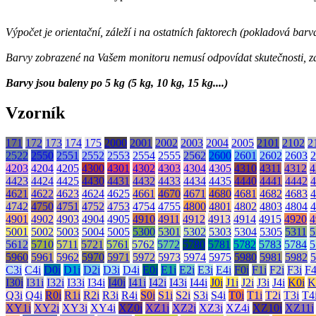
Výpočet je orientační, záleží i na ostatních faktorech (pokladová barva
Barvy zobrazené na Vašem monitoru nemusí odpovídat skutečnosti, zále
Barvy jsou baleny po 5 kg (5 kg, 10 kg, 15 kg....)
Vzorník
171
172
173
174
175
2000
2001
2002
2003
2004
2005
2101
2102
2
2522
2550
2551
2552
2553
2554
2555
2562
2600
2601
2602
2603
2
4203
4204
4205
4300
4301
4302
4303
4304
4305
4310
4311
4312
4
4423
4424
4425
4430
4431
4432
4433
4434
4435
4440
4441
4442
4
4621
4622
4623
4624
4625
4661
4670
4671
4680
4681
4682
4683
4
4742
4750
4751
4752
4753
4754
4755
4800
4801
4802
4803
4804
4
4901
4902
4903
4904
4905
4910
4911
4912
4913
4914
4915
4920
4
5001
5002
5003
5004
5005
5300
5301
5302
5303
5304
5305
5311
5
5612
5710
5711
5721
5761
5762
5772
5780
5781
5782
5783
5784
5
5960
5961
5962
5970
5971
5972
5973
5974
5975
5980
5981
5982
5
C3i
C4i
D0i
D1i
D2i
D3i
D4i
E0i
E1i
E2i
E3i
E4i
F0i
F1i
F2i
F3i
F4
I30i
I31i
I32i
I33i
I34i
I40i
I41i
I42i
I43i
I44i
J0i
J1i
J2i
J3i
J4i
K0i
K
Q3i
Q4i
R0i
R1i
R2i
R3i
R4i
S0i
S1i
S2i
S3i
S4i
T0i
T1i
T2i
T3i
T4
XY1i
XY2i
XY3i
XY4i
XZ0i
XZ1i
XZ2i
XZ3i
XZ4i
XZ10i
XZ11i