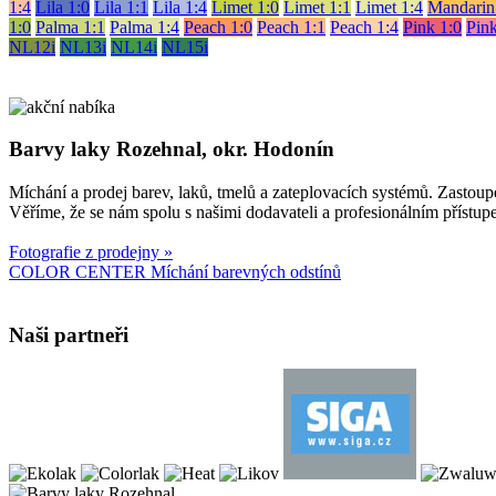
1:4
Lila 1:0
Lila 1:1
Lila 1:4
Limet 1:0
Limet 1:1
Limet 1:4
Mandarin
1:0
Palma 1:1
Palma 1:4
Peach 1:0
Peach 1:1
Peach 1:4
Pink 1:0
Pink
NL12i
NL13i
NL14i
NL15i
Barvy laky Rozehnal, okr. Hodonín
Míchání a prodej barev, laků, tmelů a zateplovacích systémů. Zasto
Věříme, že se nám spolu s našimi dodavateli a profesionálním příst
Fotografie z prodejny »
COLOR CENTER Míchání barevných odstínů
Naši partneři