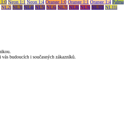
 1:0
Neon 1:1
Neon 1:4
Orange 1:0
Orange 1:1
Orange 1:4
Palma
NL2i
NL3i
NL4i
NL5i
NL6i
NL7i
NL8i
NL9i
NL10i
NL11i
nikou.
i vás budoucích i současných zákazníků.