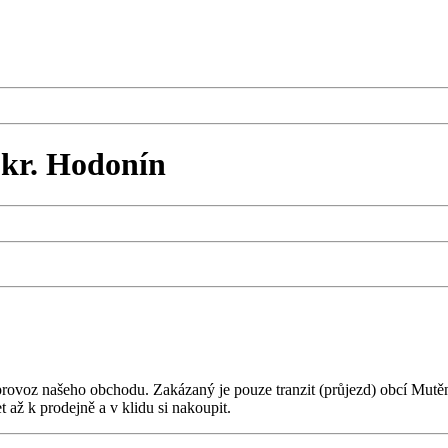
okr. Hodonín
provoz našeho obchodu. Zakázaný je pouze tranzit (průjezd) obcí Mutě
až k prodejně a v klidu si nakoupit.