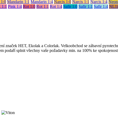
 1:0
Mandarin 1:1
Mandarin 1:4
Narcis 1:0
Narcis 1:1
Narcis 1:4
Neon
 1:1
Pink 1:4
Rot 1:0
Rot 1:1
Rot 1:4
Safir 1:0
Safir 1:1
Safir 1:4
NL1i
upení značek HET, Ekolak a Colorlak. Velkoobchod se zábavní pyrotech
upem podaří splnit všechny vaše požadavky min. na 100% ke spokojenost