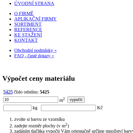
ÚVODNÍ STRANA
O FIRMĚ
APLIKAČNÍ FIRMY
SORTIMENT
REFERENCE
KE STAŽENÍ
KONTAKT
Obchodní podmínky »
FAQ - časté dotazy »
Výpočet ceny materiálu
5425
číslo odstínu:
5425
2
m
kg
Kč
zvolte si barvu ze vzorníku
2
zadejte rozměr plochy (v m
)
zadáním tlačítka vypočti Vám orientačně určíme množství barvy