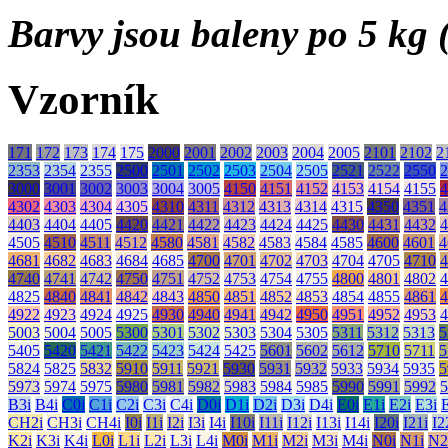
Barvy jsou baleny po 5 kg (
Vzorník
171
172
173
174
175
2000
2001
2002
2003
2004
2005
2101
2102
2
2353
2354
2355
2500
2501
2502
2503
2504
2505
2521
2522
2550
2
3000
3001
3002
3003
3004
3005
4150
4151
4152
4153
4154
4155
4
4302
4303
4304
4305
4310
4311
4312
4313
4314
4315
4350
4351
4
4403
4404
4405
4420
4421
4422
4423
4424
4425
4430
4431
4432
4
4505
4510
4511
4512
4580
4581
4582
4583
4584
4585
4600
4601
4
4681
4682
4683
4684
4685
4700
4701
4702
4703
4704
4705
4710
4
4740
4741
4742
4750
4751
4752
4753
4754
4755
4800
4801
4802
4
4825
4840
4841
4842
4843
4850
4851
4852
4853
4854
4855
4861
4
4922
4923
4924
4925
4930
4940
4941
4942
4950
4951
4952
4953
4
5003
5004
5005
5300
5301
5302
5303
5304
5305
5311
5312
5313
5
5405
5420
5421
5422
5423
5424
5425
5601
5602
5612
5710
5711
5
5824
5825
5832
5910
5911
5921
5930
5931
5932
5933
5934
5935
5
5973
5974
5975
5980
5981
5982
5983
5984
5985
5990
5991
5992
5
B3i
B4i
C0i
C1i
C2i
C3i
C4i
D0i
D1i
D2i
D3i
D4i
E0i
E1i
E2i
E3i
CH2i
CH3i
CH4i
I0i
I1i
I2i
I3i
I4i
I10i
I11i
I12i
I13i
I14i
I20i
I21i
I2
K2i
K3i
K4i
L0i
L1i
L2i
L3i
L4i
M0i
M1i
M2i
M3i
M4i
N0i
N1i
N2