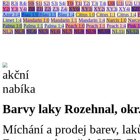
R2i
R3i
R4i
S0i
S1i
S2i
S3i
S4i
T0i
T1i
T2i
T3i
T4i
U0i
U1i
U2i
U3
Y2i
Y3i
Y4i
Z0i
Z1i
Z2i
Z3i
Z4i
XY0i
XY1i
XY2i
XY3i
XY4i
XZ0
Azur 1:4
Blau 1:0
Blau 1:1
Blau 1:4
Citrus 1:0
Citrus 1:1
Citrus 1:4
F
Limet 1:4
Mandarin 1:0
Mandarin 1:1
Mandarin 1:4
Narcis 1:0
Narcis
Palma 1:0
Palma 1:1
Palma 1:4
Peach 1:0
Peach 1:1
Peach 1:4
Pink 1
NL2i
NL3i
NL4i
NL5i
NL6i
NL7i
NL8i
NL9i
NL10i
NL11i
NL12i
Barvy laky Rozehnal, okr
Míchání a prodej barev, lak