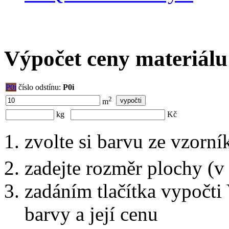
Výpočet ceny materiálu
P0i
číslo odstínu:
P0i
2
m
kg
Kč
zvolte si barvu ze vzorní
zadejte rozměr plochy (v
zadáním tlačítka vypočti
barvy a její cenu