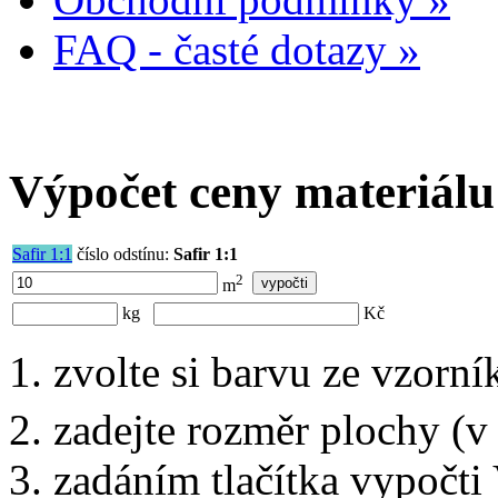
FAQ - časté dotazy »
Výpočet ceny materiálu
Safir 1:1
číslo odstínu:
Safir 1:1
2
m
kg
Kč
zvolte si barvu ze vzorní
zadejte rozměr plochy (v
zadáním tlačítka vypočti