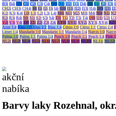
B3i
B4i
C0i
C1i
C2i
C3i
C4i
D0i
D1i
D2i
D3i
D4i
E0i
E1i
E2i
E3i
CH2i
CH3i
CH4i
I0i
I1i
I2i
I3i
I4i
I10i
I11i
I12i
I13i
I14i
I20i
I21i
I2
K2i
K3i
K4i
L0i
L1i
L2i
L3i
L4i
M0i
M1i
M2i
M3i
M4i
N0i
N1i
N2
R2i
R3i
R4i
S0i
S1i
S2i
S3i
S4i
T0i
T1i
T2i
T3i
T4i
U0i
U1i
U2i
U3
Y2i
Y3i
Y4i
Z0i
Z1i
Z2i
Z3i
Z4i
XY0i
XY1i
XY2i
XY3i
XY4i
XZ0
Azur 1:4
Blau 1:0
Blau 1:1
Blau 1:4
Citrus 1:0
Citrus 1:1
Citrus 1:4
F
Limet 1:4
Mandarin 1:0
Mandarin 1:1
Mandarin 1:4
Narcis 1:0
Narcis
Palma 1:0
Palma 1:1
Palma 1:4
Peach 1:0
Peach 1:1
Peach 1:4
Pink 1
NL2i
NL3i
NL4i
NL5i
NL6i
NL7i
NL8i
NL9i
NL10i
NL11i
NL12i
Barvy laky Rozehnal, okr