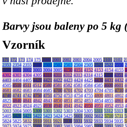
v naší prodejně.
Barvy jsou baleny po 5 kg (
Vzorník
171
172
173
174
175
2000
2001
2002
2003
2004
2005
2101
2102
2
2353
2354
2355
2500
2501
2502
2503
2504
2505
2521
2522
2550
2
3000
3001
3002
3003
3004
3005
4150
4151
4152
4153
4154
4155
4
4302
4303
4304
4305
4310
4311
4312
4313
4314
4315
4350
4351
4
4403
4404
4405
4420
4421
4422
4423
4424
4425
4430
4431
4432
4
4505
4510
4511
4512
4580
4581
4582
4583
4584
4585
4600
4601
4
4681
4682
4683
4684
4685
4700
4701
4702
4703
4704
4705
4710
4
4740
4741
4742
4750
4751
4752
4753
4754
4755
4800
4801
4802
4
4825
4840
4841
4842
4843
4850
4851
4852
4853
4854
4855
4861
4
4922
4923
4924
4925
4930
4940
4941
4942
4950
4951
4952
4953
4
5003
5004
5005
5300
5301
5302
5303
5304
5305
5311
5312
5313
5
5405
5420
5421
5422
5423
5424
5425
5601
5602
5612
5710
5711
5
5824
5825
5832
5910
5911
5921
5930
5931
5932
5933
5934
5935
5
5973
5974
5975
5980
5981
5982
5983
5984
5985
5990
5991
5992
5