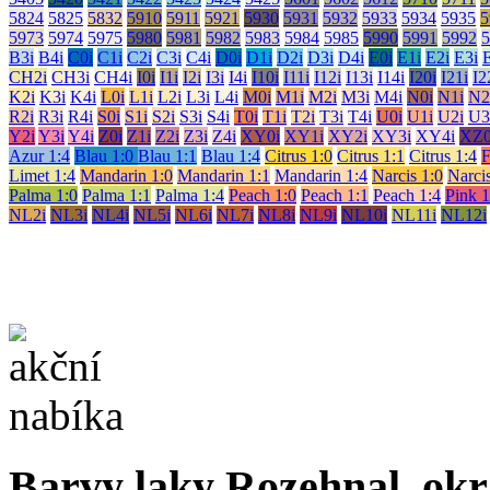
5824
5825
5832
5910
5911
5921
5930
5931
5932
5933
5934
5935
5
5973
5974
5975
5980
5981
5982
5983
5984
5985
5990
5991
5992
5
B3i
B4i
C0i
C1i
C2i
C3i
C4i
D0i
D1i
D2i
D3i
D4i
E0i
E1i
E2i
E3i
CH2i
CH3i
CH4i
I0i
I1i
I2i
I3i
I4i
I10i
I11i
I12i
I13i
I14i
I20i
I21i
I2
K2i
K3i
K4i
L0i
L1i
L2i
L3i
L4i
M0i
M1i
M2i
M3i
M4i
N0i
N1i
N2
R2i
R3i
R4i
S0i
S1i
S2i
S3i
S4i
T0i
T1i
T2i
T3i
T4i
U0i
U1i
U2i
U3
Y2i
Y3i
Y4i
Z0i
Z1i
Z2i
Z3i
Z4i
XY0i
XY1i
XY2i
XY3i
XY4i
XZ0
Azur 1:4
Blau 1:0
Blau 1:1
Blau 1:4
Citrus 1:0
Citrus 1:1
Citrus 1:4
F
Limet 1:4
Mandarin 1:0
Mandarin 1:1
Mandarin 1:4
Narcis 1:0
Narcis
Palma 1:0
Palma 1:1
Palma 1:4
Peach 1:0
Peach 1:1
Peach 1:4
Pink 1
NL2i
NL3i
NL4i
NL5i
NL6i
NL7i
NL8i
NL9i
NL10i
NL11i
NL12i
Barvy laky Rozehnal, okr