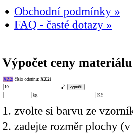
Obchodní podmínky »
FAQ - časté dotazy »
Výpočet ceny materiálu
XZ2i
číslo odstínu:
XZ2i
2
m
kg
Kč
zvolte si barvu ze vzorní
zadejte rozměr plochy (v