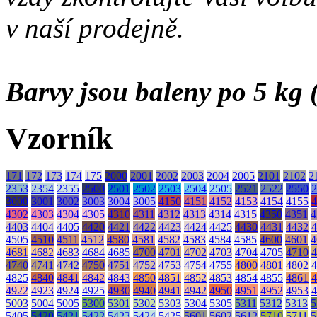
v naší prodejně.
Barvy jsou baleny po 5 kg (
Vzorník
171
172
173
174
175
2000
2001
2002
2003
2004
2005
2101
2102
2
2353
2354
2355
2500
2501
2502
2503
2504
2505
2521
2522
2550
2
3000
3001
3002
3003
3004
3005
4150
4151
4152
4153
4154
4155
4
4302
4303
4304
4305
4310
4311
4312
4313
4314
4315
4350
4351
4
4403
4404
4405
4420
4421
4422
4423
4424
4425
4430
4431
4432
4
4505
4510
4511
4512
4580
4581
4582
4583
4584
4585
4600
4601
4
4681
4682
4683
4684
4685
4700
4701
4702
4703
4704
4705
4710
4
4740
4741
4742
4750
4751
4752
4753
4754
4755
4800
4801
4802
4
4825
4840
4841
4842
4843
4850
4851
4852
4853
4854
4855
4861
4
4922
4923
4924
4925
4930
4940
4941
4942
4950
4951
4952
4953
4
5003
5004
5005
5300
5301
5302
5303
5304
5305
5311
5312
5313
5
5405
5420
5421
5422
5423
5424
5425
5601
5602
5612
5710
5711
5